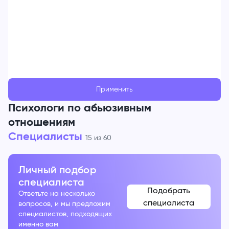
Применить
Психологи по абьюзивным
отношениям
Специалисты
15
из
60
Личный подбор
специалиста
Подобрать
Ответьте на несколько
специалиста
вопросов, и мы предложим
специалистов, подходящих
именно вам