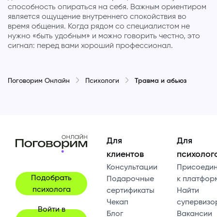
способность опираться на себя. Важным ориентиром
является ощущение внутреннего спокойствия во
время общения. Когда рядом со специалистом не
нужно «быть удобным» и можно говорить честно, это
сигнал: перед вами хороший профессионал.
Поговорим Онлайн
Психологи
Травма и абьюз
Для
Для
клиентов
психолог
Консультации
Присоедин
Подобрать
Подарочные
к платфор
психолога
сертификаты
Найти
Чекап
супервизо
Войти в
Блог
Вакансии