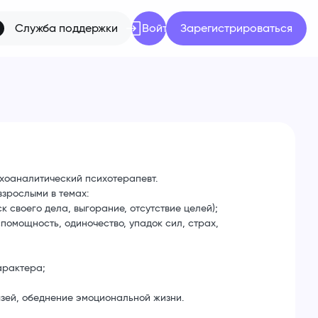
Служба поддержки
Войти
Зарегистрироваться
ихоаналитический психотерапевт.
зрослыми в темах:
к своего дела, выгорание, отсутствие целей);
спомощность, одиночество, упадок сил, страх,
арактера;
язей, обеднение эмоциональной жизни.