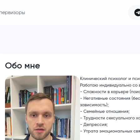
первизоры
Обо мне
Клинический психолог и пс
Работаю индивидуально со в
- Сложности в карьере (поис
- Негативные состояния (бе
зависимость);
- Семейные отношения;
- Трудности сексуального х
- Депрессия;
- Утрата эмоциональных св