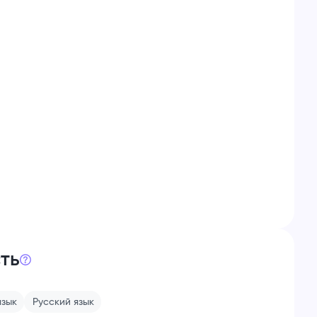
ть
зык
Русский
язык