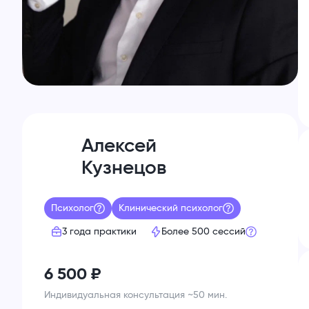
Алексей
Кузнецов
Психолог
Клинический психолог
3 года
практики
Более
500
сессий
6 500
₽
Индивидуальная консультация ~50 мин.