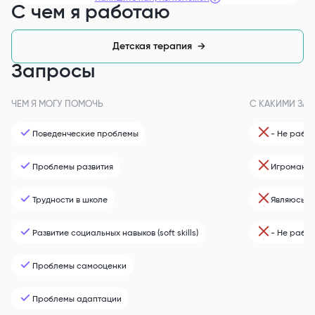
С чем я работаю
Детская терапия
→
Запросы
ЧЕМ Я МОГУ ПОМОЧЬ
С КАКИМИ ЗАП
Поведенческие проблемы
- Не рабо
Проблемы развития
Игромания
Трудности в школе
Являюсь В
Развитие социальных навыков (soft skills)
- Не рабо
Проблемы самооценки
Проблемы адаптации