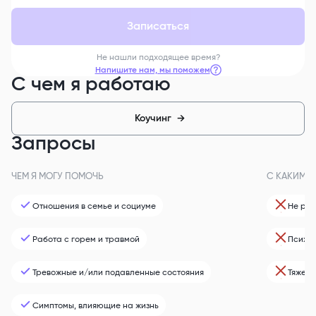
Записаться
Не нашли подходящее время?
Напишите нам, мы поможем
С чем я работаю
Коучинг
→
Запросы
ЧЕМ Я МОГУ ПОМОЧЬ
С КАКИМИ 
Отношения в семье и социуме
Не раб
Работа с горем и травмой
Психот
Тревожные и/или подавленные состояния
Тяжело
Симптомы, влияющие на жизнь