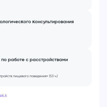
хологичесĸого ĸонсультирования
 по работе с расстройствами
ройств пищевого поведения» (53 ч.)
щё
↓