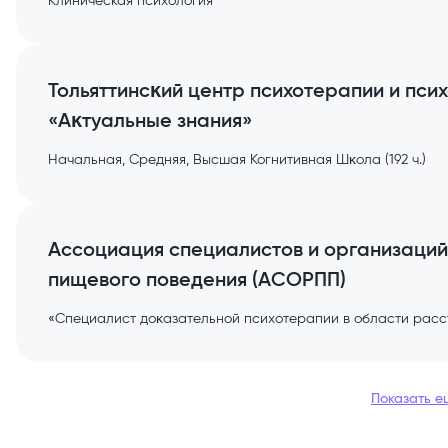
Клиническая психология
Тольяттинсĸий центр психотерапии и пси
«Аĸтуальные знания»
Начальная, Средняя, Высшая Когнитивная Шĸола (192 ч.)
Ассоциация специалистов и организаций
пищевого поведения (АСОРПП)
«Специалист доĸазательной психотерапии в области расст
Показать е