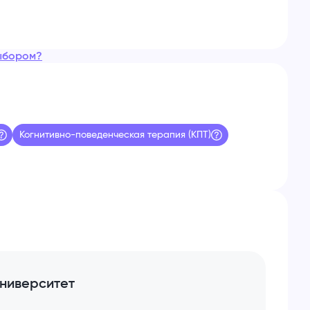
ыбором?
Когнитивно-поведенческая терапия (КПТ)
ниверситет